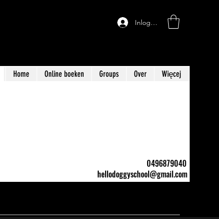
Inloggen
Home
Online boeken
Groups
Over
Więcej
0496879040
hellodoggyschool@gmail.com