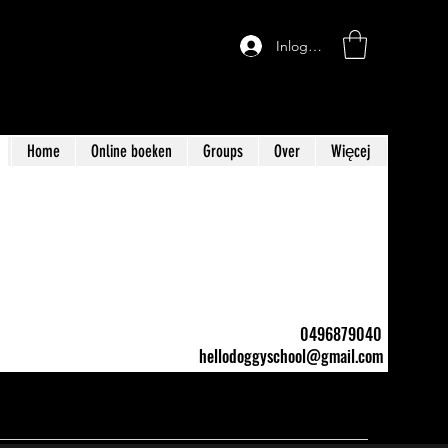
Inloggen
Home
Online boeken
Groups
Over
Więcej
0496879040
hellodoggyschool@gmail.com