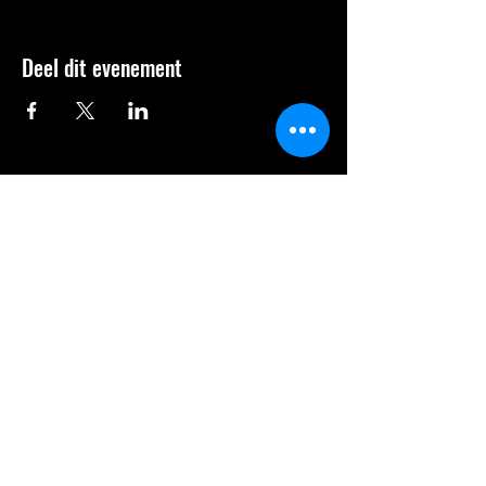
Deel dit evenement
Formularz subskrypcji
Prześlij