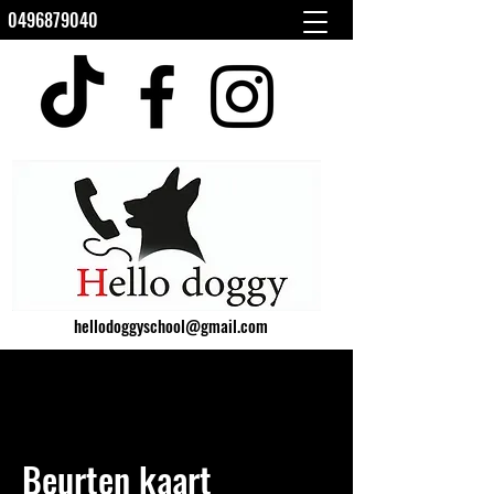
0496879040
hellodoggyschool@gmail.com
Beurten kaart